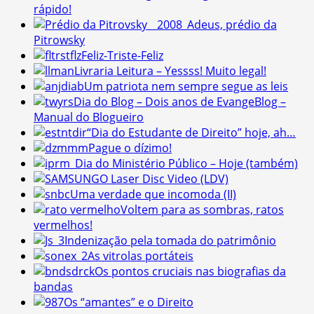
rápido!
Adeus, prédio da
Pitrowsky
Feliz-Triste-Feliz
Livraria Leitura – Yessss! Muito legal!
Um patriota nem sempre segue as leis
Dia do Blog – Dois anos de EvangeBlog –
Manual do Blogueiro
“Dia do Estudante de Direito” hoje, ah…
Pague o dízimo!
Dia do Ministério Público – Hoje (também)
O Laser Disc Video (LDV)
Uma verdade que incomoda (II)
Voltem para as sombras, ratos
vermelhos!
Indenização pela tomada do patrimônio
As vitrolas portáteis
Os pontos cruciais nas biografias da
bandas
Os “amantes” e o Direito