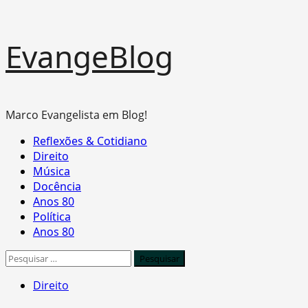
Skip
EvangeBlog
to
content
Marco Evangelista em Blog!
Primary
Reflexões & Cotidiano
Menu
Direito
Música
Docência
Anos 80
Política
Anos 80
Pesquisar
por:
Direito