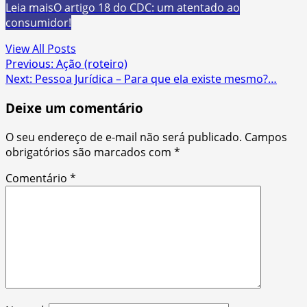
Leia mais
O artigo 18 do CDC: um atentado ao
consumidor!
View All Posts
Post
Previous:
Ação (roteiro)
Next:
Pessoa Jurídica – Para que ela existe mesmo?…
navigation
Deixe um comentário
O seu endereço de e-mail não será publicado.
Campos
obrigatórios são marcados com
*
Comentário
*