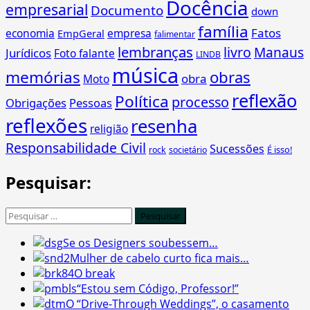
Docência
empresarial
Documento
down
família
Fatos
economia
empresa
EmpGeral
falimentar
lembranças
livro
Manaus
Jurídicos
Foto falante
LINDB
música
memórias
obras
obra
Moto
reflexão
Política
processo
Obrigações
Pessoas
reflexões
resenha
religião
Responsabilidade Civil
Sucessões
É isso!
rock
societário
Pesquisar:
Pesquisar
por:
Se os Designers soubessem…
Mulher de cabelo curto fica mais…
O break
“Estou sem Código, Professor!”
O “Drive-Through Weddings”, o casamento