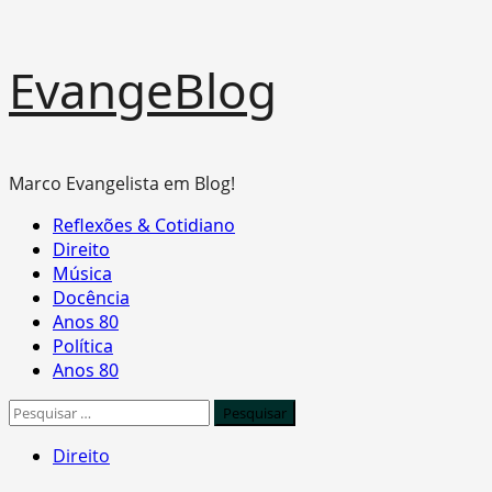
Skip
EvangeBlog
to
content
Marco Evangelista em Blog!
Primary
Reflexões & Cotidiano
Menu
Direito
Música
Docência
Anos 80
Política
Anos 80
Pesquisar
por:
Direito