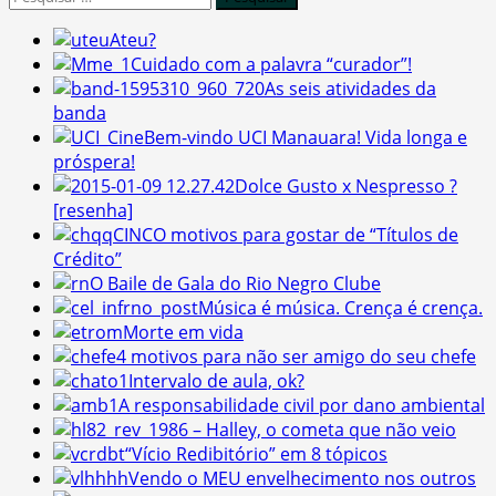
por:
Ateu?
Cuidado com a palavra “curador”!
As seis atividades da
banda
Bem-vindo UCI Manauara! Vida longa e
próspera!
Dolce Gusto x Nespresso ?
[resenha]
CINCO motivos para gostar de “Títulos de
Crédito”
O Baile de Gala do Rio Negro Clube
Música é música. Crença é crença.
Morte em vida
4 motivos para não ser amigo do seu chefe
Intervalo de aula, ok?
A responsabilidade civil por dano ambiental
1986 – Halley, o cometa que não veio
“Vício Redibitório” em 8 tópicos
Vendo o MEU envelhecimento nos outros