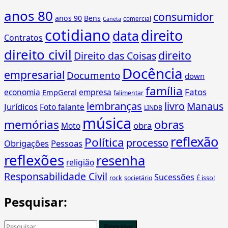
anos 80
consumidor
anos 90
Bens
comercial
Caneta
cotidiano
direito
data
Contratos
direito civil
direito
Direito das Coisas
Docência
empresarial
Documento
down
família
Fatos
economia
empresa
EmpGeral
falimentar
lembranças
livro
Manaus
Jurídicos
Foto falante
LINDB
música
memórias
obras
obra
Moto
reflexão
Política
processo
Obrigações
Pessoas
reflexões
resenha
religião
Responsabilidade Civil
Sucessões
É isso!
rock
societário
Pesquisar:
Pesquisar