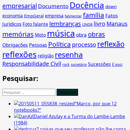
Docência
empresarial
Documento
down
família
Fatos
economia
empresa
EmpGeral
falimentar
lembranças
livro
Manaus
Jurídicos
Foto falante
LINDB
música
memórias
obras
obra
Moto
reflexão
Política
processo
Obrigações
Pessoas
reflexões
resenha
religião
Responsabilidade Civil
Sucessões
É isso!
rock
societário
Pesquisar:
Pesquisar
por:
“Marco, por que 12
notebooks?”
Daniel Azulay e a Turma do Lambe-Lambe
(1984)
7 coisas que seu professor não lhe conta