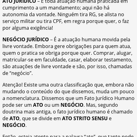
ATO JURÍDICO
– É toda atuação humana praticada em
cumprimento a um mandamento; aqui não há
autonomia da vontade. Ninguém tira RG, se alista no
serviço militar ou tira CPF, em regra porque quer, o faz
por alguma exigência!
NEGÓCIO JURÍDICO
– É a atuação humana movida pela
livre vontade. Embora gere obrigações para quem atua,
quem o pratica se obriga porque quer. Comprar, alugar,
matricular-se em faculdade, casar, elaborar testamento,
são atuações de livre vontade e são, por isso, chamadas
de “negócio”.
Atenção! Existe uma outra classificação que, embora não
mudando o conteúdo do que dissemos, muda um pouco
a nomenclatura. Dissemos que um Fato Jurídico Humano
pode ser um
ATO
ou um
NEGÓCIO
. Mas, segundo
doutrina mais antiga, o fato jurídico humano é chamado
de
ATO
, que se divide em
ATO STRITO SENSU
e
NEGÓCIO
.
Então, esteja atento para a palavra “ato”, que tanto pode