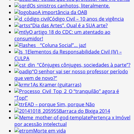
Os sinistros canhotos, literalmente.
A importância da OAB
Código Civil – 10 anos de vigência
“Dia das Artes”. Qual é a SUA arte?
O artigo 18 do CDC: um atentado ao
consumidor!
“Coluna Social”… jaz!
Elementos da Responsabilidade Civil (IV) –
CULPA
“Cônjuges cônjuges, sociedades à parte”?
“O senhor vai ser nosso professor período
que vem de novo?”
As Kramer (guitarras)
O “tranquilão” agora é
“Top!”
EAD – porque Sim, porque Não
Barraca do Bixiga 2014
Pertença x Imóvel
por acessão intelectual
Morte em vida