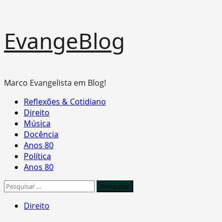
Skip
EvangeBlog
to
content
Marco Evangelista em Blog!
Primary
Reflexões & Cotidiano
Menu
Direito
Música
Docência
Anos 80
Política
Anos 80
Pesquisar
por:
Direito